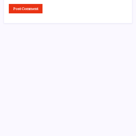
Search
Mantap168 Jadi Cerita yang Makin Seru Tiap Hari