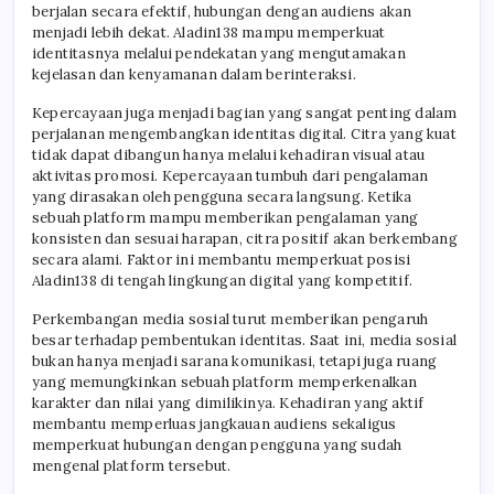
berjalan secara efektif, hubungan dengan audiens akan
menjadi lebih dekat. Aladin138 mampu memperkuat
identitasnya melalui pendekatan yang mengutamakan
kejelasan dan kenyamanan dalam berinteraksi.
Kepercayaan juga menjadi bagian yang sangat penting dalam
perjalanan mengembangkan identitas digital. Citra yang kuat
tidak dapat dibangun hanya melalui kehadiran visual atau
aktivitas promosi. Kepercayaan tumbuh dari pengalaman
yang dirasakan oleh pengguna secara langsung. Ketika
sebuah platform mampu memberikan pengalaman yang
konsisten dan sesuai harapan, citra positif akan berkembang
secara alami. Faktor ini membantu memperkuat posisi
Aladin138 di tengah lingkungan digital yang kompetitif.
Perkembangan media sosial turut memberikan pengaruh
besar terhadap pembentukan identitas. Saat ini, media sosial
bukan hanya menjadi sarana komunikasi, tetapi juga ruang
yang memungkinkan sebuah platform memperkenalkan
karakter dan nilai yang dimilikinya. Kehadiran yang aktif
membantu memperluas jangkauan audiens sekaligus
memperkuat hubungan dengan pengguna yang sudah
mengenal platform tersebut.