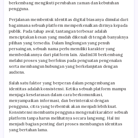
berkembang mengikuti perubahan zaman dan kebutuhan
pengguna.
Perjalanan membentuk identitas digital biasanya dimulai dari
bagaimana sebuah platform memperkenalkan dirinya kepada
publik. Pada tahap awal, tantangan terbesar adalah
menciptakan kesan yang mudah dikenali di tengah banyaknya
pilihan yang tersedia. Dalam lingkungan yang penuh
persaingan, sebuah nama perlu memiliki karakter yang
membedakannya dari platform lain. Aladin138 berkembang
melalui proses yang berfokus pada penguatan pengenalan
serta membangun hubungan yang berkelanjutan dengan
audiens.
Salah satu faktor yang berperan dalam pengembangan
identitas adalah konsistensi. Ketika sebuah platform mampu
menjaga keselarasan dalam cara berkomunikasi,
menyampaikan informasi, dan berinteraksi dengan
pengguna, citra yang terbentuk akan menjadi lebih kuat.
Konsistensi membantu pengguna mengenali karakter sebuah
platform tanpa harus melihatnya secara langsung. Hal ini
menjadi bagian penting dari proses membangun identitas
yang bertahan lama.