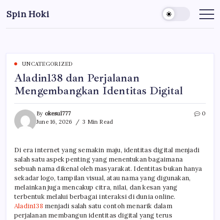
Skip
Spin Hoki
to
Rasakan
sensasi
content
bermain
slot
online
dengan
peluang
menang
UNCATEGORIZED
terbaik,
Aladin138 dan Perjalanan
tampilan
memukau,
Mengembangkan Identitas Digital
dan
pengalaman
bermain
yang
By
okesul777
0
lancar
June 16, 2026
3 Min Read
kapan
saja.
Di era internet yang semakin maju, identitas digital menjadi
salah satu aspek penting yang menentukan bagaimana
sebuah nama dikenal oleh masyarakat. Identitas bukan hanya
sekadar logo, tampilan visual, atau nama yang digunakan,
melainkan juga mencakup citra, nilai, dan kesan yang
terbentuk melalui berbagai interaksi di dunia online.
Aladin138
menjadi salah satu contoh menarik dalam
perjalanan membangun identitas digital yang terus