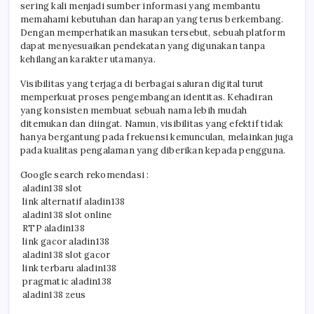
sering kali menjadi sumber informasi yang membantu
memahami kebutuhan dan harapan yang terus berkembang.
Dengan memperhatikan masukan tersebut, sebuah platform
dapat menyesuaikan pendekatan yang digunakan tanpa
kehilangan karakter utamanya.
Visibilitas yang terjaga di berbagai saluran digital turut
memperkuat proses pengembangan identitas. Kehadiran
yang konsisten membuat sebuah nama lebih mudah
ditemukan dan diingat. Namun, visibilitas yang efektif tidak
hanya bergantung pada frekuensi kemunculan, melainkan juga
pada kualitas pengalaman yang diberikan kepada pengguna.
Google search rekomendasi :
aladin138 slot
link alternatif aladin138
aladin138 slot online
RTP aladin138
link gacor aladin138
aladin138 slot gacor
link terbaru aladin138
pragmatic aladin138
aladin138 zeus