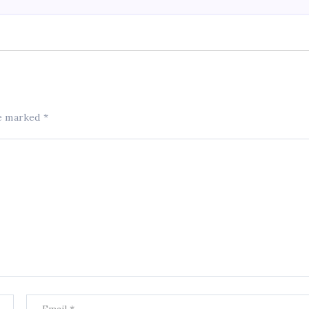
re marked
*