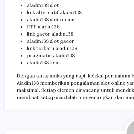
aladin138 slot
link alternatif aladin138
aladin138 slot online
RTP aladin138
link gacor aladin138
aladin138 slot gacor
link terbaru aladin138
pragmatic aladin138
aladin138 zeus
Dengan antarmuka yang rapi, koleksi permainan b
Aladin138 memberikan pengalaman slot online ya
maksimal. Setiap elemen dirancang untuk menduku
membuat setiap sesi lebih menyenangkan dan me