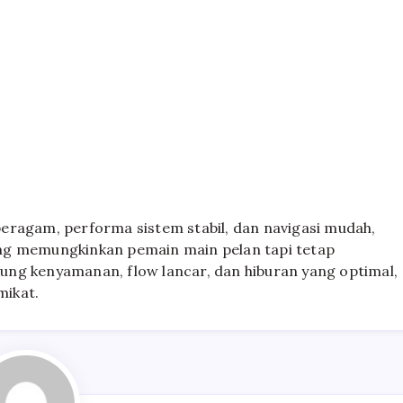
eragam, performa sistem stabil, dan navigasi mudah,
ng memungkinkan pemain main pelan tapi tetap
ng kenyamanan, flow lancar, dan hiburan yang optimal,
mikat.