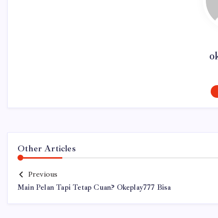
o
Other Articles
Previous
Main Pelan Tapi Tetap Cuan? Okeplay777 Bisa