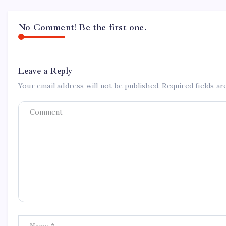
No Comment! Be the first one.
Leave a Reply
Your email address will not be published.
Required fields a