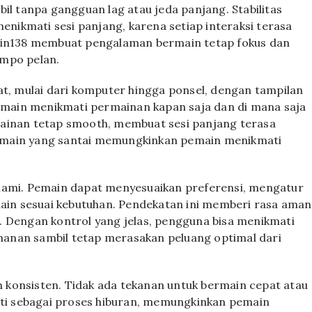
il tanpa gangguan lag atau jeda panjang. Stabilitas
menikmati sesi panjang, karena setiap interaksi terasa
adin138 membuat pengalaman bermain tetap fokus dan
empo pelan.
at, mulai dari komputer hingga ponsel, dengan tampilan
pemain menikmati permainan kapan saja dan di mana saja
mainan tetap smooth, membuat sesi panjang terasa
 main yang santai memungkinkan pemain menikmati
ahami. Pemain dapat menyesuaikan preferensi, mengatur
main sesuai kebutuhan. Pendekatan ini memberi rasa aman
. Dengan kontrol yang jelas, pengguna bisa menikmati
anan sambil tetap merasakan peluang optimal dari
konsisten. Tidak ada tekanan untuk bermain cepat atau
mati sebagai proses hiburan, memungkinkan pemain