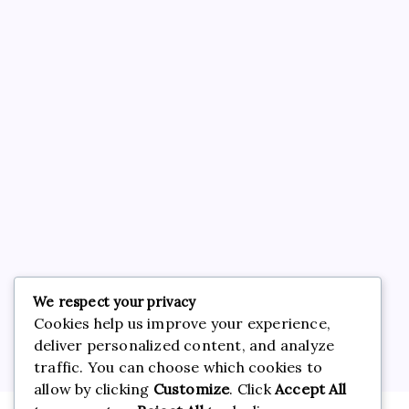
May 2026
April 2026
March 2026
February 2026
January 2026
December 2025
November 2025
October 2025
We respect your privacy
Card Games
Cookies help us improve your experience,
Gambling
deliver personalized content, and analyze
traffic. You can choose which cookies to
Games
allow by clicking
Customize
. Click
Accept All
Uncategorized