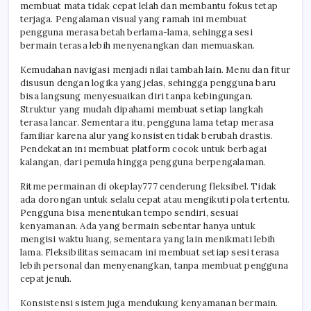
membuat mata tidak cepat lelah dan membantu fokus tetap
terjaga. Pengalaman visual yang ramah ini membuat
pengguna merasa betah berlama-lama, sehingga sesi
bermain terasa lebih menyenangkan dan memuaskan.
Kemudahan navigasi menjadi nilai tambah lain. Menu dan fitur
disusun dengan logika yang jelas, sehingga pengguna baru
bisa langsung menyesuaikan diri tanpa kebingungan.
Struktur yang mudah dipahami membuat setiap langkah
terasa lancar. Sementara itu, pengguna lama tetap merasa
familiar karena alur yang konsisten tidak berubah drastis.
Pendekatan ini membuat platform cocok untuk berbagai
kalangan, dari pemula hingga pengguna berpengalaman.
Ritme permainan di okeplay777 cenderung fleksibel. Tidak
ada dorongan untuk selalu cepat atau mengikuti pola tertentu.
Pengguna bisa menentukan tempo sendiri, sesuai
kenyamanan. Ada yang bermain sebentar hanya untuk
mengisi waktu luang, sementara yang lain menikmati lebih
lama. Fleksibilitas semacam ini membuat setiap sesi terasa
lebih personal dan menyenangkan, tanpa membuat pengguna
cepat jenuh.
Konsistensi sistem juga mendukung kenyamanan bermain.