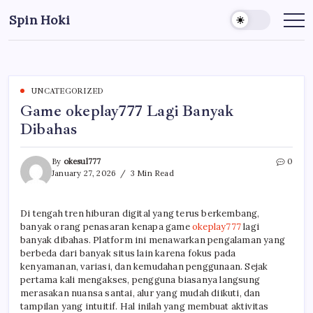
Skip
Spin Hoki
to
Rasakan
sensasi
content
bermain
slot
online
dengan
peluang
menang
UNCATEGORIZED
terbaik,
Game okeplay777 Lagi Banyak
tampilan
memukau,
Dibahas
dan
pengalaman
bermain
yang
By
okesul777
0
lancar
January 27, 2026
3 Min Read
kapan
saja.
Di tengah tren hiburan digital yang terus berkembang,
banyak orang penasaran kenapa game
okeplay777
lagi
banyak dibahas. Platform ini menawarkan pengalaman yang
berbeda dari banyak situs lain karena fokus pada
kenyamanan, variasi, dan kemudahan penggunaan. Sejak
pertama kali mengakses, pengguna biasanya langsung
merasakan nuansa santai, alur yang mudah diikuti, dan
tampilan yang intuitif. Hal inilah yang membuat aktivitas