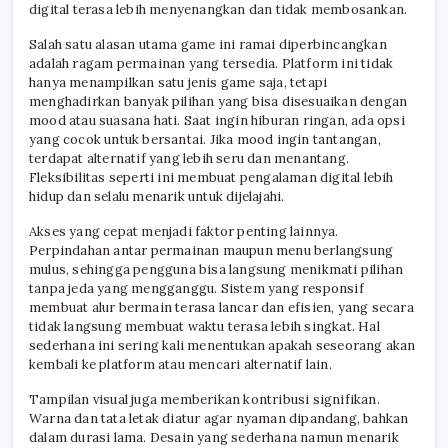
digital terasa lebih menyenangkan dan tidak membosankan.
Salah satu alasan utama game ini ramai diperbincangkan
adalah ragam permainan yang tersedia. Platform ini tidak
hanya menampilkan satu jenis game saja, tetapi
menghadirkan banyak pilihan yang bisa disesuaikan dengan
mood atau suasana hati. Saat ingin hiburan ringan, ada opsi
yang cocok untuk bersantai. Jika mood ingin tantangan,
terdapat alternatif yang lebih seru dan menantang.
Fleksibilitas seperti ini membuat pengalaman digital lebih
hidup dan selalu menarik untuk dijelajahi.
Akses yang cepat menjadi faktor penting lainnya.
Perpindahan antar permainan maupun menu berlangsung
mulus, sehingga pengguna bisa langsung menikmati pilihan
tanpa jeda yang mengganggu. Sistem yang responsif
membuat alur bermain terasa lancar dan efisien, yang secara
tidak langsung membuat waktu terasa lebih singkat. Hal
sederhana ini sering kali menentukan apakah seseorang akan
kembali ke platform atau mencari alternatif lain.
Tampilan visual juga memberikan kontribusi signifikan.
Warna dan tata letak diatur agar nyaman dipandang, bahkan
dalam durasi lama. Desain yang sederhana namun menarik