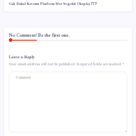
Gak Bakal Ketemu Platform Slot Segokil Okeplay777!
No Comment! Be the first one.
Leave a Reply
Your email address will not be published.
Required fields are marked
*