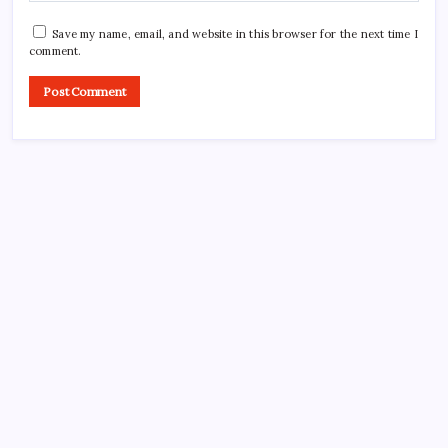
Save my name, email, and website in this browser for the next time I
comment.
Search