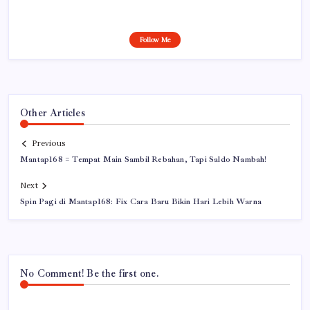
Follow Me
Other Articles
Previous
Mantap168 = Tempat Main Sambil Rebahan, Tapi Saldo Nambah!
Next
Spin Pagi di Mantap168: Fix Cara Baru Bikin Hari Lebih Warna
No Comment! Be the first one.