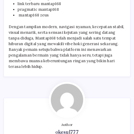
link terbaru mantap168
pragmatic mantap168
mantap168 zeus
Dengan tampilan modern, navigasi nyaman, kecepatan stabil,
visual menarik, serta sensasi kejutan yang sering datang
tanpa diduga, Mantap168 telah menjadi salah satu tempat
hiburan digital yang mewakili vibe hoki generasi sekarang.
Banyak pemain setuju bahwa platform ini menawarkan
pengalaman bermain yang tidak hanya seru, tetapi juga
membawa nuansa keberuntungan ringan yang bikin hari
terasa lebih hidup.
Author
okesul777