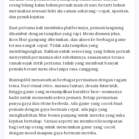
orang bilang kalau belum pernah main di sini, berarti belum
merasakan sensasi hoki ala zaman sekarang—cepat, spontan,
dan penuh kejutan.
Saat pertama kali membuka platformnya, pemain langsung
disambut dengan tampilan yang rapi. Menu disusun jelas,
ikon fitur gampang ditemukan, dan akses ke berbagai game
terasa sangat cepat. Tidak ada tampilan yang
membingungkan. Bahkan untuk seseorang yang belum pernah
menyentuh permainan slot sebelumnya, suasananya terasa
ramah sejak detik pertama. Inilah yang membuat banyak
pemula berani mencoba tanpa rasa canggung.
Mantap168 menawarkan berbagai permainan dengan ragam
tema. Dari visual retro, nuansa fantasi, desain futuristik,
hingga game yang menampilkan karakter lucu—semuanya
hadir untuk memenuhi selera pemain. Setiap permainan
punya gaya dan ritme berbeda. Ada game yang cocok buat
pemain dengan gaya bermain cepat, ada juga yang
menghadirkan fitur bonus panjang untuk mereka yang suka
kejutan bertahap. Variasi seperti ini memberi kesempatan
bagi setiap orang untuk menemukan game yang cocok
dengan mood maupun gaya bermain mereka.