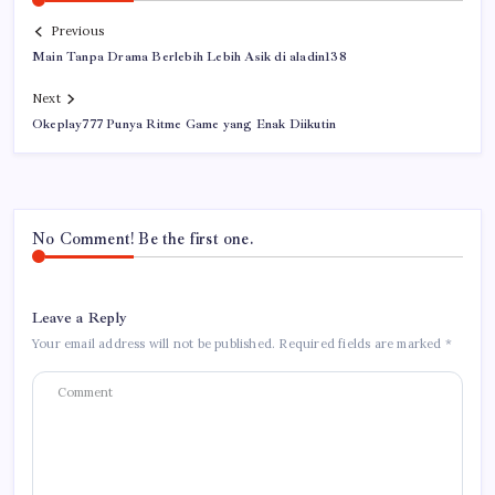
Previous
Main Tanpa Drama Berlebih Lebih Asik di aladin138
Next
Okeplay777 Punya Ritme Game yang Enak Diikutin
No Comment! Be the first one.
Leave a Reply
Your email address will not be published.
Required fields are marked
*