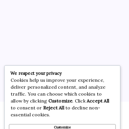
February 2026
January 2026
December 2025
November 2025
October 2025
We respect your privacy
Card Games
Cookies help us improve your experience,
Gambling
deliver personalized content, and analyze
traffic. You can choose which cookies to
Games
allow by clicking
Customize
. Click
Accept All
Uncategorized
to consent or
Reject All
to decline non-
essential cookies.
Customize