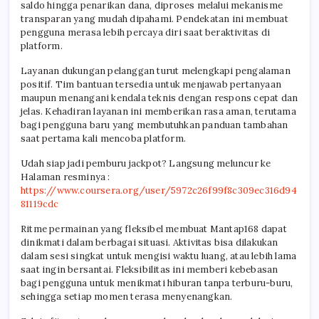
saldo hingga penarikan dana, diproses melalui mekanisme
transparan yang mudah dipahami. Pendekatan ini membuat
pengguna merasa lebih percaya diri saat beraktivitas di
platform.
Layanan dukungan pelanggan turut melengkapi pengalaman
positif. Tim bantuan tersedia untuk menjawab pertanyaan
maupun menangani kendala teknis dengan respons cepat dan
jelas. Kehadiran layanan ini memberikan rasa aman, terutama
bagi pengguna baru yang membutuhkan panduan tambahan
saat pertama kali mencoba platform.
Udah siap jadi pemburu jackpot? Langsung meluncur ke
Halaman resminya :
https://www.coursera.org/user/5972c26f99f8c309ec316d94
81119cdc
Ritme permainan yang fleksibel membuat Mantap168 dapat
dinikmati dalam berbagai situasi. Aktivitas bisa dilakukan
dalam sesi singkat untuk mengisi waktu luang, atau lebih lama
saat ingin bersantai. Fleksibilitas ini memberi kebebasan
bagi pengguna untuk menikmati hiburan tanpa terburu-buru,
sehingga setiap momen terasa menyenangkan.