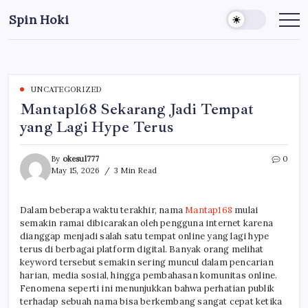
Skip
Spin Hoki
to
Rasakan
sensasi
content
bermain
slot
online
dengan
peluang
menang
UNCATEGORIZED
terbaik,
Mantap168 Sekarang Jadi Tempat
tampilan
memukau,
yang Lagi Hype Terus
dan
pengalaman
bermain
yang
By
okesul777
0
lancar
May 15, 2026
3 Min Read
kapan
saja.
Dalam beberapa waktu terakhir, nama
Mantap168
mulai
semakin ramai dibicarakan oleh pengguna internet karena
dianggap menjadi salah satu tempat online yang lagi hype
terus di berbagai platform digital. Banyak orang melihat
keyword tersebut semakin sering muncul dalam pencarian
harian, media sosial, hingga pembahasan komunitas online.
Fenomena seperti ini menunjukkan bahwa perhatian publik
terhadap sebuah nama bisa berkembang sangat cepat ketika