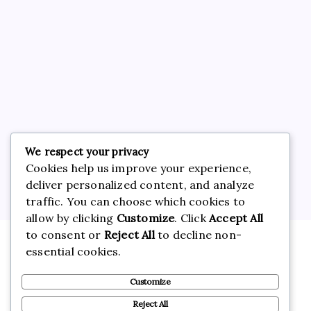
January 2026
December 2025
November 2025
October 2025
We respect your privacy
Card Games
Cookies help us improve your experience,
Gambling
deliver personalized content, and analyze
traffic. You can choose which cookies to
Games
allow by clicking
Customize
. Click
Accept All
Uncategorized
to consent or
Reject All
to decline non-
essential cookies.
Customize
Reject All