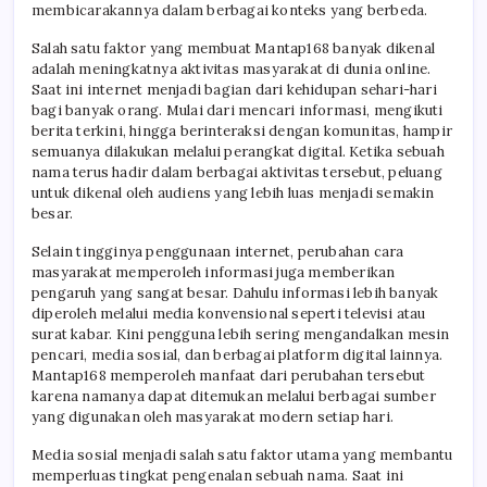
membicarakannya dalam berbagai konteks yang berbeda.
Salah satu faktor yang membuat Mantap168 banyak dikenal
adalah meningkatnya aktivitas masyarakat di dunia online.
Saat ini internet menjadi bagian dari kehidupan sehari-hari
bagi banyak orang. Mulai dari mencari informasi, mengikuti
berita terkini, hingga berinteraksi dengan komunitas, hampir
semuanya dilakukan melalui perangkat digital. Ketika sebuah
nama terus hadir dalam berbagai aktivitas tersebut, peluang
untuk dikenal oleh audiens yang lebih luas menjadi semakin
besar.
Selain tingginya penggunaan internet, perubahan cara
masyarakat memperoleh informasi juga memberikan
pengaruh yang sangat besar. Dahulu informasi lebih banyak
diperoleh melalui media konvensional seperti televisi atau
surat kabar. Kini pengguna lebih sering mengandalkan mesin
pencari, media sosial, dan berbagai platform digital lainnya.
Mantap168 memperoleh manfaat dari perubahan tersebut
karena namanya dapat ditemukan melalui berbagai sumber
yang digunakan oleh masyarakat modern setiap hari.
Media sosial menjadi salah satu faktor utama yang membantu
memperluas tingkat pengenalan sebuah nama. Saat ini