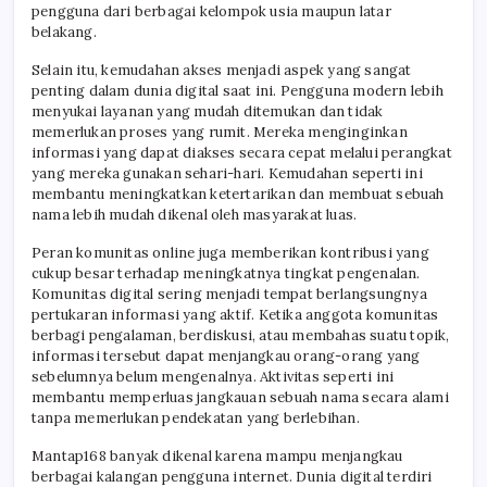
pengguna dari berbagai kelompok usia maupun latar
belakang.
Selain itu, kemudahan akses menjadi aspek yang sangat
penting dalam dunia digital saat ini. Pengguna modern lebih
menyukai layanan yang mudah ditemukan dan tidak
memerlukan proses yang rumit. Mereka menginginkan
informasi yang dapat diakses secara cepat melalui perangkat
yang mereka gunakan sehari-hari. Kemudahan seperti ini
membantu meningkatkan ketertarikan dan membuat sebuah
nama lebih mudah dikenal oleh masyarakat luas.
Peran komunitas online juga memberikan kontribusi yang
cukup besar terhadap meningkatnya tingkat pengenalan.
Komunitas digital sering menjadi tempat berlangsungnya
pertukaran informasi yang aktif. Ketika anggota komunitas
berbagi pengalaman, berdiskusi, atau membahas suatu topik,
informasi tersebut dapat menjangkau orang-orang yang
sebelumnya belum mengenalnya. Aktivitas seperti ini
membantu memperluas jangkauan sebuah nama secara alami
tanpa memerlukan pendekatan yang berlebihan.
Mantap168 banyak dikenal karena mampu menjangkau
berbagai kalangan pengguna internet. Dunia digital terdiri