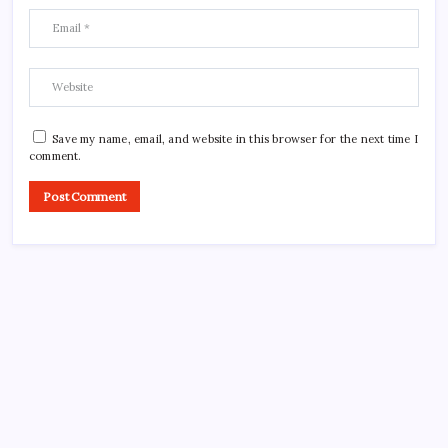
Save my name, email, and website in this browser for the next time I
comment.