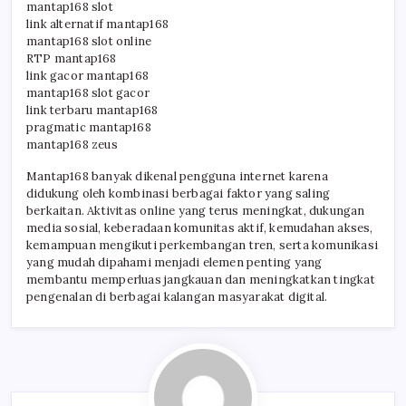
mantap168 slot
link alternatif mantap168
mantap168 slot online
RTP mantap168
link gacor mantap168
mantap168 slot gacor
link terbaru mantap168
pragmatic mantap168
mantap168 zeus
Mantap168 banyak dikenal pengguna internet karena
didukung oleh kombinasi berbagai faktor yang saling
berkaitan. Aktivitas online yang terus meningkat, dukungan
media sosial, keberadaan komunitas aktif, kemudahan akses,
kemampuan mengikuti perkembangan tren, serta komunikasi
yang mudah dipahami menjadi elemen penting yang
membantu memperluas jangkauan dan meningkatkan tingkat
pengenalan di berbagai kalangan masyarakat digital.