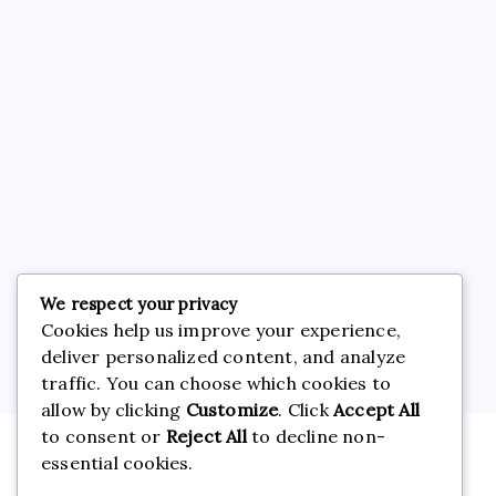
March 2026
February 2026
January 2026
December 2025
November 2025
October 2025
We respect your privacy
Card Games
Cookies help us improve your experience,
Gambling
deliver personalized content, and analyze
traffic. You can choose which cookies to
Games
allow by clicking
Customize
. Click
Accept All
Uncategorized
to consent or
Reject All
to decline non-
essential cookies.