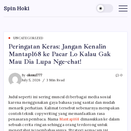
Skip
Spin Hoki
to
Rasakan
sensasi
content
bermain
slot
online
dengan
peluang
menang
UNCATEGORIZED
terbaik,
Peringatan Keras: Jangan Kenalin
tampilan
memukau,
Mantap168 ke Pacar Lo Kalau Gak
dan
pengalaman
Mau Dia Lupa Nge-chat!
bermain
yang
lancar
kapan
By
okesul777
0
saja.
July 5, 2026
3 Min Read
Judul seperti ini sering muncul di berbagai media sosial
karena menggunakan gaya bahasa yang santai dan mudah
menarik perhatian. Kalimat tersebut sebenarnya merupakan
contoh teknik copywriting yang memanfaatkan rasa
penasaran pembaca. Nama
Mantap168
dimasukkan ke dalam
sebuah cerita ringan sehingga orang terdorong untuk
mengetahui isi pembahasannya. Strategi semacam ini