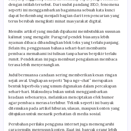
dengan istilah tersebut. Dari sudut pandang SEO, fenomena
seperti ini menggambarkan bagaimana sebuah kata kunci
dapat berkembang menjadi bagian dari tren pencarian yang
terus berubah mengikuti minat masyarakat digital.
Menulis artikel yang mudah dipahami membutuhkan susunan
kalimat yang mengalir. Paragraf pendek biasanya lebih
nyaman dibaca dibandingkan blok teks yang terlalu panjang.
Selain itu, penggunaan bahasa sehari-hari membantu
pembaca memahami isi tulisan tanpa harus berpikir terlalu
rumit. Pendekatan ini juga membuat pengalaman membaca
terasa lebih menyenangkan.
Judul bernuansa candaan sering memberikan kesan ringan
sejak awal. Ungkapan seperti “lupa nge-chat” merupakan
bentuk hiperbola yang umum digunakan dalam percakapan
sehari-hari. Maksudnya bukan untuk menggambarkan
keadaan sebenarnya, melainkan menciptakan efek humor
agar pembaca merasa terhibur. Teknik seperti ini banyak
ditemukan pada artikel hiburan, ulasan, maupun konten yang
ditujukan untuk menarik perhatian di media sosial.
Perubahan perilaku pengguna internet juga memengaruhi
cara penulis menyusun konten. Saat ini, banyak orang lebih