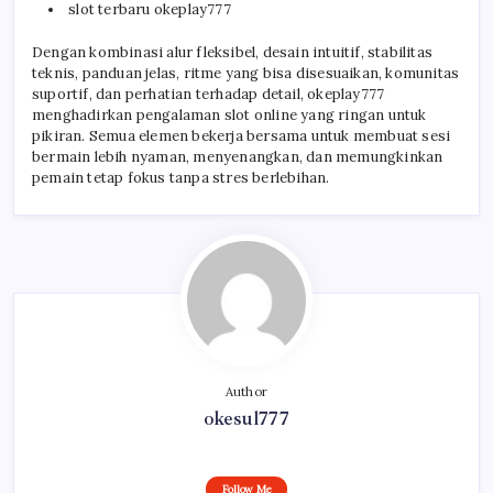
slot terbaru okeplay777
Dengan kombinasi alur fleksibel, desain intuitif, stabilitas
teknis, panduan jelas, ritme yang bisa disesuaikan, komunitas
suportif, dan perhatian terhadap detail, okeplay777
menghadirkan pengalaman slot online yang ringan untuk
pikiran. Semua elemen bekerja bersama untuk membuat sesi
bermain lebih nyaman, menyenangkan, dan memungkinkan
pemain tetap fokus tanpa stres berlebihan.
Author
okesul777
Follow Me