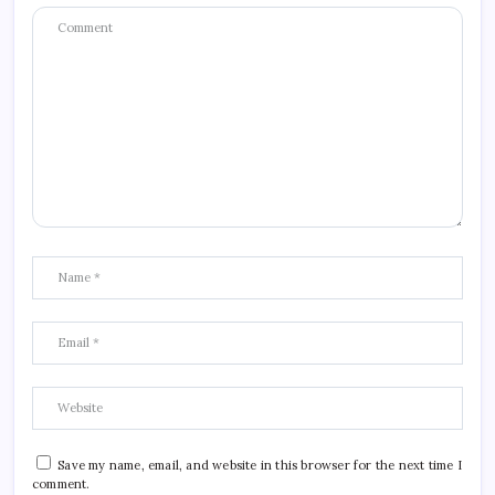
Save my name, email, and website in this browser for the next time I
comment.