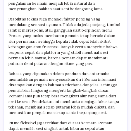
pengalaman bermain menjadi lebih natural dan
menyenangkan, bahkan saat sesi berlangsung lama.
Stabilitas teknis juga menjadi faktor penting yang
mendukung sensasi nyaman. Tidak ada jeda panjang, tombol
lambat merespons, atau gangguan saat berpindah menu.
Proses yang mulus membantu pemain tetap berada dalam
alur permainan, sehingga kepala tidak cepat lelah akibat
kebingungan atau frustrasi. Banyak cerita menyebut bahwa
respons cepat dan platform yang stabil membuat sesi
bermain lebih santai, karena pemain dapat menikmati
putaran demi putaran dengan ritme yang pas.
Bahasa yang digunakan dalam panduan dan antarmuka
memudahkan pemain menyesuaikan diri. Semua informasi
disampaikan dengan kalimat sederhana dan jelas, sehingga
pemula bisa langsung mengerti langkah-langkah dasar.
Pemain lama pun tetap bisa mengikuti alur yang sama dari
sesi ke sesi. Pendekatan ini membantu menjaga fokus tanpa
tekanan, membuat setiap putaran lebih mudah diikuti, dan
memastikan pengalaman tetap santai sepanjang sesi.
Ritme fleksibel juga terlihat dari durasi bermain. Pemain
dapat memilih sesi singkat untuk hiburan cepat atau