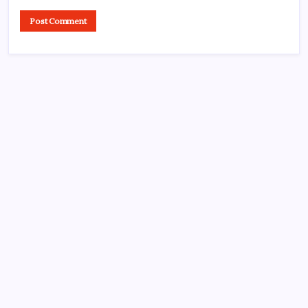
Search
Mantap168 Jadi Cerita yang Makin Seru Tiap Hari