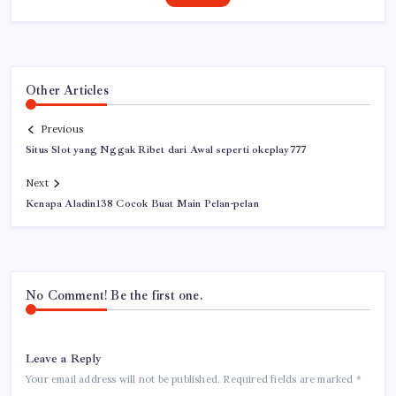
Other Articles
Previous
Situs Slot yang Nggak Ribet dari Awal seperti okeplay777
Next
Kenapa Aladin138 Cocok Buat Main Pelan-pelan
No Comment! Be the first one.
Leave a Reply
Your email address will not be published.
Required fields are marked
*