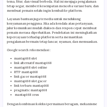
tema, fitur, dan visual berbeda. Hal ini menjaga pengalaman
tetap segar, memberi kesempatan mencoba variasi baru, dan
membuat pemain selalu ingin kembali ke platform.
Layanan bantuan juga tersedia untuk mendukung
kenyamanan pengguna. Jika ada kendala atau pertanyaan,
jalur komunikasi mudah diakses dan respon cepat membuat
pemain merasa diperhatikan. Pendekatan ini meningkatkan
kepercayaan terhadap platform serta memastikan
pengalaman bermain tetap lancar, nyaman, dan memuaskan.
Google search rekomendasi :
mantap168 slot
link alternatif mantap168
mantap168 slot online
RTP mantap168
link gacor mantap168
mantap168 slot gacor
link terbaru mantap168
pragmatic mantap168
mantap168 zeus
Dengan kombinasi koleksi permainan beragam, mekanisme