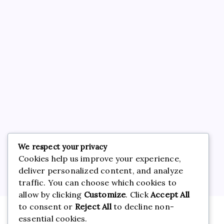
April 2026
March 2026
February 2026
January 2026
December 2025
November 2025
October 2025
We respect your privacy
Card Games
Cookies help us improve your experience,
Gambling
deliver personalized content, and analyze
traffic. You can choose which cookies to
Games
allow by clicking
Customize
. Click
Accept All
Uncategorized
to consent or
Reject All
to decline non-
essential cookies.