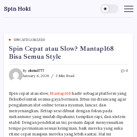
Skip
Spin Hoki
to
Rasakan
sensasi
content
bermain
slot
online
dengan
peluang
menang
UNCATEGORIZED
terbaik,
Spin Cepat atau Slow? Mantap168
tampilan
memukau,
Bisa Semua Style
dan
pengalaman
bermain
yang
By
okesul777
0
lancar
January 6, 2026
3 Min Read
kapan
saja.
Spin cepat atau slow,
Mantap168
hadir sebagai platform yang
fleksibel untuk semua gaya bermain. Situs ini dirancang agar
pengalaman slot online terasa nyaman, lancar, dan
menyenangkan. Setiap sesi dibuat dengan fokus pada
mekanisme yang mudah dipahami, tampilan rapi, dan sistem
stabil. Dengan pendekatan ini, pemain dapat menyesuaikan
tempo permainan sesuai keinginan, baik mereka yang suka
ritme cepat maupun mereka yang lebih santai. Hal ini