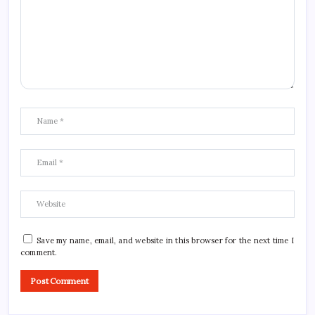
Save my name, email, and website in this browser for the next time I
comment.