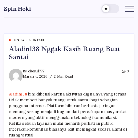
Skip
Spin Hoki
to
Rasakan
sensasi
content
bermain
slot
online
dengan
peluang
menang
UNCATEGORIZED
terbaik,
Aladin138 Nggak Kasih Ruang Buat
tampilan
memukau,
Santai
dan
pengalaman
bermain
yang
By
okesul777
0
lancar
March 4, 2026
2 Min Read
kapan
saja.
Aladin138
kini dikenal karena aktivitas digitalnya yang terasa
tidak memberi banyak ruang untuk santai bagi sebagian
pengguna internet. Platform hiburan berbasis jaringan
memang sering menjadi bagian dari percakapan masyarakat
modern yang aktif menggunakan teknologi komunikasi.
Ketika sebuah layanan mulai menarik perhatian publik,
interaksi komunitas biasanya ikut meningkat secara alami di
ruang virtual.