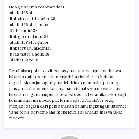
Google search rekomendasi :
aladin138 slot
link alternatif aladin138
aladin138 slot online
RTP aladin138
link gacor aladin138
aladin138 slot gacor
link terbaru aladin138
pragmatic aladin138
aladin138 zeus
Perubahan pola aktivitas masyarakat menunjukkan bahwa
hiburan online semakin menjadi bagian dari kehidupan
digital. Akses jaringan yang lebih luas membuka peluang
masyarakat menemukan layanan virtual sesuai kebutuhan
hiburan ringan maupun interaksi sosial. Dinamika teknologi
komunikasi membuat platform seperti Aladin138 tetap
menjadi bagian dari pembahasan dalam lingkungan internet
yang terus berkembang mengikuti gaya hidup masyarakat
modern.