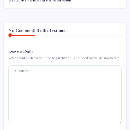
Mantap168 Perlihatkan Performa Stabil
No Comment! Be the first one.
Leave a Reply
Your email address will not be published.
Required fields are marked
*