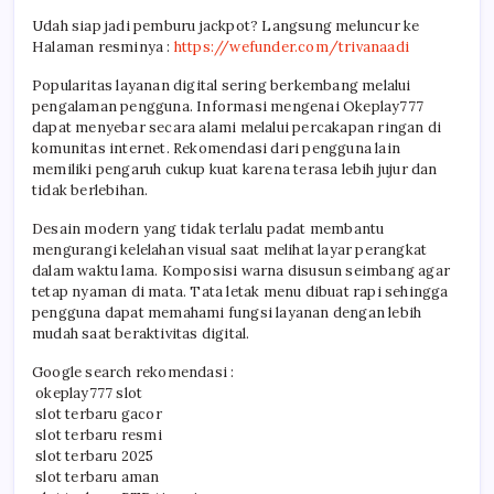
Udah siap jadi pemburu jackpot? Langsung meluncur ke
Halaman resminya :
https://wefunder.com/trivanaadi
Popularitas layanan digital sering berkembang melalui
pengalaman pengguna. Informasi mengenai Okeplay777
dapat menyebar secara alami melalui percakapan ringan di
komunitas internet. Rekomendasi dari pengguna lain
memiliki pengaruh cukup kuat karena terasa lebih jujur dan
tidak berlebihan.
Desain modern yang tidak terlalu padat membantu
mengurangi kelelahan visual saat melihat layar perangkat
dalam waktu lama. Komposisi warna disusun seimbang agar
tetap nyaman di mata. Tata letak menu dibuat rapi sehingga
pengguna dapat memahami fungsi layanan dengan lebih
mudah saat beraktivitas digital.
Google search rekomendasi :
okeplay777 slot
slot terbaru gacor
slot terbaru resmi
slot terbaru 2025
slot terbaru aman