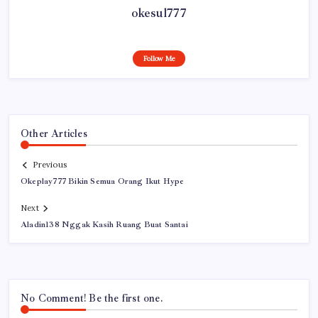
okesul777
Follow Me
Other Articles
Previous
Okeplay777 Bikin Semua Orang Ikut Hype
Next
Aladin138 Nggak Kasih Ruang Buat Santai
No Comment! Be the first one.