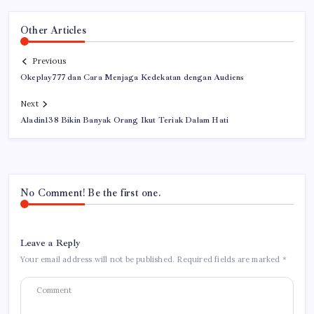
Other Articles
Previous
Okeplay777 dan Cara Menjaga Kedekatan dengan Audiens
Next
Aladin138 Bikin Banyak Orang Ikut Teriak Dalam Hati
No Comment! Be the first one.
Leave a Reply
Your email address will not be published.
Required fields are marked
*