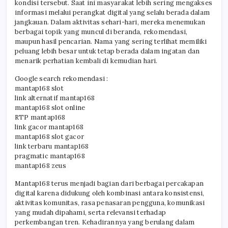
kondisi tersebut. Saat ini masyarakat lebih sering mengakses
informasi melalui perangkat digital yang selalu berada dalam
jangkauan. Dalam aktivitas sehari-hari, mereka menemukan
berbagai topik yang muncul di beranda, rekomendasi,
maupun hasil pencarian. Nama yang sering terlihat memiliki
peluang lebih besar untuk tetap berada dalam ingatan dan
menarik perhatian kembali di kemudian hari.
Google search rekomendasi :
mantap168 slot
link alternatif mantap168
mantap168 slot online
RTP mantap168
link gacor mantap168
mantap168 slot gacor
link terbaru mantap168
pragmatic mantap168
mantap168 zeus
Mantap168 terus menjadi bagian dari berbagai percakapan
digital karena didukung oleh kombinasi antara konsistensi,
aktivitas komunitas, rasa penasaran pengguna, komunikasi
yang mudah dipahami, serta relevansi terhadap
perkembangan tren. Kehadirannya yang berulang dalam