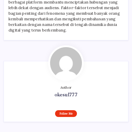
berbagai platform membantu menciptakan hubungan yang
lebih dekat dengan audiens. Faktor-faktor tersebut menjadi
bagian penting dari fenomena yang membuat banyak orang
kembali memperhatikan dan mengikuti pembahasan yang
berkaitan dengan nama tersebut di tengah dinamika dunia
digital yang terus berkembang.
Author
okesul777
Follow Me