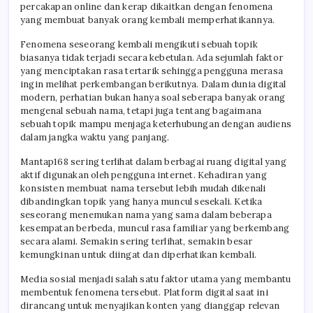
percakapan online dan kerap dikaitkan dengan fenomena
yang membuat banyak orang kembali memperhatikannya.
Fenomena seseorang kembali mengikuti sebuah topik
biasanya tidak terjadi secara kebetulan. Ada sejumlah faktor
yang menciptakan rasa tertarik sehingga pengguna merasa
ingin melihat perkembangan berikutnya. Dalam dunia digital
modern, perhatian bukan hanya soal seberapa banyak orang
mengenal sebuah nama, tetapi juga tentang bagaimana
sebuah topik mampu menjaga keterhubungan dengan audiens
dalam jangka waktu yang panjang.
Mantap168 sering terlihat dalam berbagai ruang digital yang
aktif digunakan oleh pengguna internet. Kehadiran yang
konsisten membuat nama tersebut lebih mudah dikenali
dibandingkan topik yang hanya muncul sesekali. Ketika
seseorang menemukan nama yang sama dalam beberapa
kesempatan berbeda, muncul rasa familiar yang berkembang
secara alami. Semakin sering terlihat, semakin besar
kemungkinan untuk diingat dan diperhatikan kembali.
Media sosial menjadi salah satu faktor utama yang membantu
membentuk fenomena tersebut. Platform digital saat ini
dirancang untuk menyajikan konten yang dianggap relevan