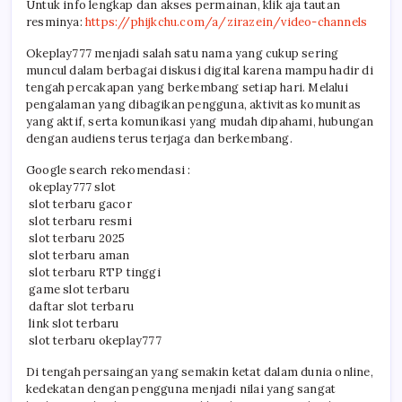
Untuk info lengkap dan akses permainan, klik aja tautan
resminya:
https://phijkchu.com/a/zirazein/video-channels
Okeplay777 menjadi salah satu nama yang cukup sering
muncul dalam berbagai diskusi digital karena mampu hadir di
tengah percakapan yang berkembang setiap hari. Melalui
pengalaman yang dibagikan pengguna, aktivitas komunitas
yang aktif, serta komunikasi yang mudah dipahami, hubungan
dengan audiens terus terjaga dan berkembang.
Google search rekomendasi :
okeplay777 slot
slot terbaru gacor
slot terbaru resmi
slot terbaru 2025
slot terbaru aman
slot terbaru RTP tinggi
game slot terbaru
daftar slot terbaru
link slot terbaru
slot terbaru okeplay777
Di tengah persaingan yang semakin ketat dalam dunia online,
kedekatan dengan pengguna menjadi nilai yang sangat