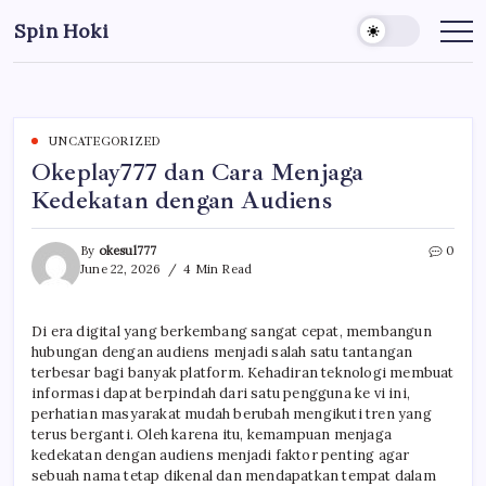
Skip
Spin Hoki
to
Rasakan
sensasi
content
bermain
slot
online
dengan
peluang
menang
UNCATEGORIZED
terbaik,
Okeplay777 dan Cara Menjaga
tampilan
memukau,
Kedekatan dengan Audiens
dan
pengalaman
bermain
yang
By
okesul777
0
lancar
June 22, 2026
4 Min Read
kapan
saja.
Di era digital yang berkembang sangat cepat, membangun
hubungan dengan audiens menjadi salah satu tantangan
terbesar bagi banyak platform. Kehadiran teknologi membuat
informasi dapat berpindah dari satu pengguna ke vi ini,
perhatian masyarakat mudah berubah mengikuti tren yang
terus berganti. Oleh karena itu, kemampuan menjaga
kedekatan dengan audiens menjadi faktor penting agar
sebuah nama tetap dikenal dan mendapatkan tempat dalam