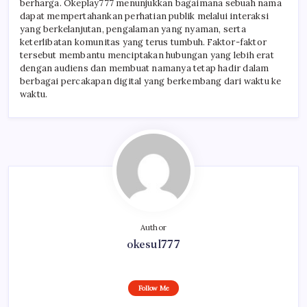
berharga. Okeplay777 menunjukkan bagaimana sebuah nama
dapat mempertahankan perhatian publik melalui interaksi
yang berkelanjutan, pengalaman yang nyaman, serta
keterlibatan komunitas yang terus tumbuh. Faktor-faktor
tersebut membantu menciptakan hubungan yang lebih erat
dengan audiens dan membuat namanya tetap hadir dalam
berbagai percakapan digital yang berkembang dari waktu ke
waktu.
Author
okesul777
Follow Me