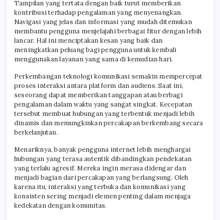
Tampilan yang tertata dengan baik turut memberikan
kontribusi terhadap pengalaman yang menyenangkan.
Navigasi yang jelas dan informasi yang mudah ditemukan
membantu pengguna menjelajahi berbagai fitur dengan lebih
lancar. Hal ini menciptakan kesan yang baik dan
meningkatkan peluang bagi pengguna untuk kembali
menggunakan layanan yang sama di kemudian hari.
Perkembangan teknologi komunikasi semakin mempercepat
proses interaksi antara platform dan audiens. Saat ini,
seseorang dapat memberikan tanggapan atau berbagi
pengalaman dalam waktu yang sangat singkat. Kecepatan
tersebut membuat hubungan yang terbentuk menjadi lebih
dinamis dan memungkinkan percakapan berkembang secara
berkelanjutan.
Menariknya, banyak pengguna internet lebih menghargai
hubungan yang terasa autentik dibandingkan pendekatan
yang terlalu agresif. Mereka ingin merasa didengar dan
menjadi bagian dari percakapan yang berlangsung. Oleh
karena itu, interaksi yang terbuka dan komunikasi yang
konsisten sering menjadi elemen penting dalam menjaga
kedekatan dengan komunitas.