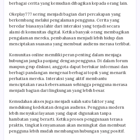
berbagai cerita yang kemudian dibagikan kepada orang lain.
Okeplay777 sering menjadi bagian dari percakapan yang
berkembang melalui pengalaman pengguna. Cerita yang
beredar biasanya lahir dari interaksi yang terjadi secara
alami di komunitas digital. Ketika banyak orang membagikan
pengalaman mereka, pembahasan menjadi lebih hidup dan
menciptakan suasana yang membuat audiens merasa terlibat.
Komunitas online memiliki peran penting dalam menjaga
hubungan jangka panjang dengan pengguna. Di dalam forum
maupun grup diskusi, anggota dapat bertukar informasi dan
berbagi pandangan mengenai berbagai topik yang menarik
perhatian mereka. Interaksi yang aktif membantu
menciptakan rasa kebersamaan sehingga pengguna merasa
menjadi bagian dari lingkungan yang lebih besar.
Kemudahan akses juga menjadi salah satu faktor yang
mendukung kedekatan dengan audiens. Pengguna modern
lebih menyukai layanan yang dapat digunakan tanpa
hambatan yang berarti. Ketika proses penggunaan terasa
praktis, tingkat kenyamanan akan meningkat dan membuat
pengguna lebih mudah membangun hubungan yang positif.