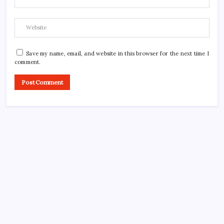
Save my name, email, and website in this browser for the next time I
comment.
Search