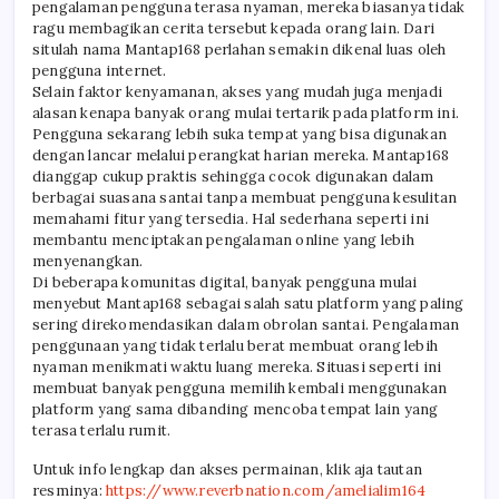
pengalaman pengguna terasa nyaman, mereka biasanya tidak
ragu membagikan cerita tersebut kepada orang lain. Dari
situlah nama Mantap168 perlahan semakin dikenal luas oleh
pengguna internet.
Selain faktor kenyamanan, akses yang mudah juga menjadi
alasan kenapa banyak orang mulai tertarik pada platform ini.
Pengguna sekarang lebih suka tempat yang bisa digunakan
dengan lancar melalui perangkat harian mereka. Mantap168
dianggap cukup praktis sehingga cocok digunakan dalam
berbagai suasana santai tanpa membuat pengguna kesulitan
memahami fitur yang tersedia. Hal sederhana seperti ini
membantu menciptakan pengalaman online yang lebih
menyenangkan.
Di beberapa komunitas digital, banyak pengguna mulai
menyebut Mantap168 sebagai salah satu platform yang paling
sering direkomendasikan dalam obrolan santai. Pengalaman
penggunaan yang tidak terlalu berat membuat orang lebih
nyaman menikmati waktu luang mereka. Situasi seperti ini
membuat banyak pengguna memilih kembali menggunakan
platform yang sama dibanding mencoba tempat lain yang
terasa terlalu rumit.
Untuk info lengkap dan akses permainan, klik aja tautan
resminya:
https://www.reverbnation.com/amelialim164