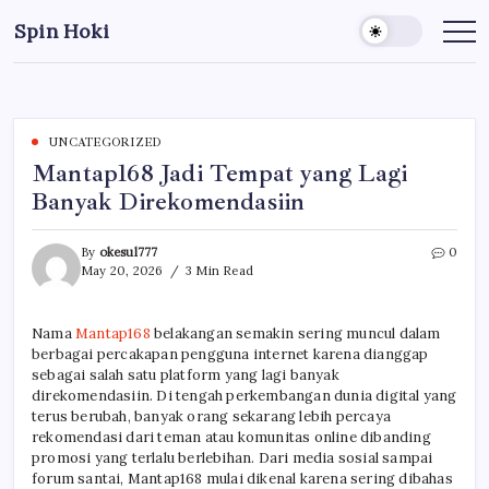
Skip
Spin Hoki
to
Rasakan
sensasi
content
bermain
slot
online
dengan
peluang
menang
UNCATEGORIZED
terbaik,
Mantap168 Jadi Tempat yang Lagi
tampilan
memukau,
Banyak Direkomendasiin
dan
pengalaman
bermain
yang
By
okesul777
0
lancar
May 20, 2026
3 Min Read
kapan
saja.
Nama
Mantap168
belakangan semakin sering muncul dalam
berbagai percakapan pengguna internet karena dianggap
sebagai salah satu platform yang lagi banyak
direkomendasiin. Di tengah perkembangan dunia digital yang
terus berubah, banyak orang sekarang lebih percaya
rekomendasi dari teman atau komunitas online dibanding
promosi yang terlalu berlebihan. Dari media sosial sampai
forum santai, Mantap168 mulai dikenal karena sering dibahas