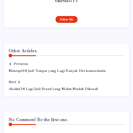
okesul777
Follow Me
Other Articles
Previous
Mantap168 Jadi Tempat yang Lagi Banyak Direkomendasiin
Next
Aladin138 Lagi Jadi Brand yang Makin Mudah Dikenali
No Comment! Be the first one.