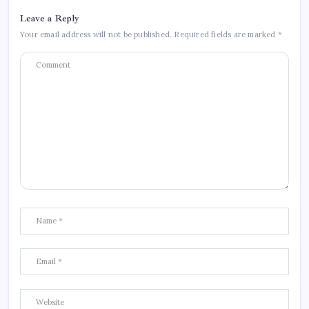
Leave a Reply
Your email address will not be published.
Required fields are marked
*