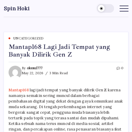
Skip
Spin Hoki
to
Rasakan
sensasi
content
bermain
slot
online
dengan
peluang
menang
UNCATEGORIZED
terbaik,
Mantap168 Lagi Jadi Tempat yang
tampilan
memukau,
Banyak Dilirik Gen Z
dan
pengalaman
bermain
yang
By
okesul777
0
lancar
May 22, 2026
3 Min Read
kapan
saja.
Mantap168
lagi jadi tempat yang banyak dilirik Gen Z karena
namanya semakin sering muncul dalam berbagai
pembahasan digital yang dekat dengan gaya komunikasi anak
muda sekarang. Di tengah perkembangan internet yang
bergerak sangat cepat, pengguna muda biasanya lebih
tertarik pada topik yang terasa santai dan mudah dipahami.
Ketika sebuah nama terus muncul di media sosial, artikel
ringan, dan percakapan online, rasa penasaran biasanya ikut