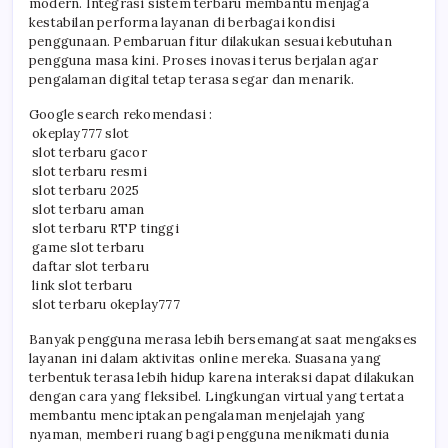
modern. Integrasi sistem terbaru membantu menjaga
kestabilan performa layanan di berbagai kondisi
penggunaan. Pembaruan fitur dilakukan sesuai kebutuhan
pengguna masa kini. Proses inovasi terus berjalan agar
pengalaman digital tetap terasa segar dan menarik.
Google search rekomendasi :
okeplay777 slot
slot terbaru gacor
slot terbaru resmi
slot terbaru 2025
slot terbaru aman
slot terbaru RTP tinggi
game slot terbaru
daftar slot terbaru
link slot terbaru
slot terbaru okeplay777
Banyak pengguna merasa lebih bersemangat saat mengakses
layanan ini dalam aktivitas online mereka. Suasana yang
terbentuk terasa lebih hidup karena interaksi dapat dilakukan
dengan cara yang fleksibel. Lingkungan virtual yang tertata
membantu menciptakan pengalaman menjelajah yang
nyaman, memberi ruang bagi pengguna menikmati dunia